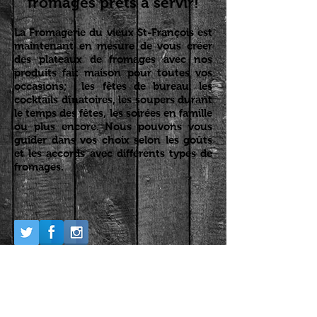
fromages prêts à servir!
La Fromagerie du vieux St-François est
maintenant en mesure de vous créer
des plateaux de fromages avec nos
produits fait maison pour toutes vos
occasions; les fêtes de bureau, les
cocktails dînatoires, les soupers durant
le temps des fêtes, les soirées en famille
ou plus encore. Nous pouvons vous
guider dans vos choix selon les goûts
et les accords avec différents types de
fromages.
Nos associations
gourmandes et
touristiques